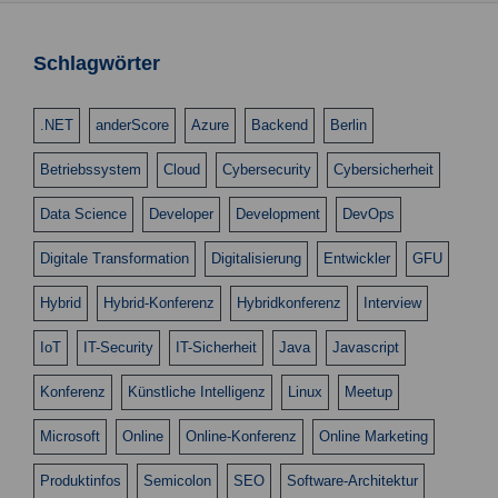
Schlagwörter
.NET
anderScore
Azure
Backend
Berlin
Betriebssystem
Cloud
Cybersecurity
Cybersicherheit
Data Science
Developer
Development
DevOps
Digitale Transformation
Digitalisierung
Entwickler
GFU
Hybrid
Hybrid-Konferenz
Hybridkonferenz
Interview
IoT
IT-Security
IT-Sicherheit
Java
Javascript
Konferenz
Künstliche Intelligenz
Linux
Meetup
Microsoft
Online
Online-Konferenz
Online Marketing
Produktinfos
Semicolon
SEO
Software-Architektur