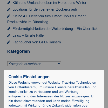
Köln und Umland erleben im Herbst und Winter
Locations für den perfekten Zockerurlaub
Kleine A.I. Helferlein fürs Office: Tools für mehr
Produktivität im Büroalltag
Fördermöglichkeiten der Weiterbildung – Ein Überblick
Linux – für alle Fälle
Fachbücher von GFU-Trainern
Kategorien
Kategorien
Suchen
Cookie-Einstellungen
nach:
Diese Website verwendet Website-Tracking-Technologien
von Drittanbietern, um unsere Dienste bereitzustellen und
Impressum
kontinuierlich zu verbessern und um Werbung
entsprechend den Interessen der Nutzer anzuzeigen. Ich
Datenschutz
bin damit einverstanden und kann meine Einwilligung
AGB
jederzeit mit Wirkung für die Zukunft widerrufen oder