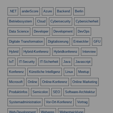
.NET
anderScore
Azure
Backend
Berlin
Betriebssystem
Cloud
Cybersecurity
Cybersicherheit
Data Science
Developer
Development
DevOps
Digitale Transformation
Digitalisierung
Entwickler
GFU
Hybrid
Hybrid-Konferenz
Hybridkonferenz
Interview
IoT
IT-Security
IT-Sicherheit
Java
Javascript
Konferenz
Künstliche Intelligenz
Linux
Meetup
Microsoft
Online
Online-Konferenz
Online Marketing
Produktinfos
Semicolon
SEO
Software-Architektur
Systemadministration
Vor-Ort-Konferenz
Vortrag
Web-Development
Webapps
Webentwicklung