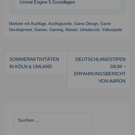
Unreal Engine 5 Grundlagen
Markiert mit
Ausflüge
,
Ausflugsziele
,
Game Design
,
Game
Development
,
Games
,
Gaming
,
Reisen
,
Urlaubszeit
,
Videospiele
Beitragsnavigation
SOMMERAKTIVITÄTEN
DEUTSCHLANDSTIPEN
IN KÖLN & UMLAND
DIUM –
ERFAHRUNGSBERICHT
VON AARON
Suchen
nach: