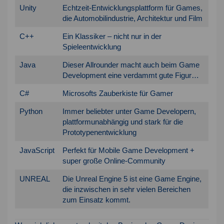
zu, um dieses Video anzusehen.
Unity
Echtzeit-Entwicklungsplattform für Games,
die Automobilindustrie, Architektur und Film
Mehr Informationen
C++
Ein Klassiker – nicht nur in der
Akzeptieren
Spieleentwicklung
Java
Dieser Allrounder macht auch beim Game
Development eine verdammt gute Figur…
C#
Microsofts Zauberkiste für Gamer
Python
Immer beliebter unter Game Developern,
plattformunabhängig und stark für die
Prototypenentwicklung
JavaScript
Perfekt für Mobile Game Development +
super große Online-Community
UNREAL
Die Unreal Engine 5 ist eine Game Engine,
die inzwischen in sehr vielen Bereichen
zum Einsatz kommt.