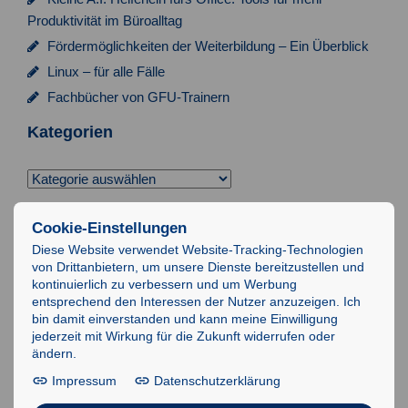
Produktivität im Büroalltag
Fördermöglichkeiten der Weiterbildung – Ein Überblick
Linux – für alle Fälle
Fachbücher von GFU-Trainern
Kategorien
Kategorien
Suchen
Cookie-Einstellungen
nach:
Diese Website verwendet Website-Tracking-Technologien
von Drittanbietern, um unsere Dienste bereitzustellen und
Impressum
kontinuierlich zu verbessern und um Werbung
entsprechend den Interessen der Nutzer anzuzeigen. Ich
Datenschutz
bin damit einverstanden und kann meine Einwilligung
AGB
jederzeit mit Wirkung für die Zukunft widerrufen oder
ändern.
IT-Schulungen
Impressum
Datenschutzerklärung