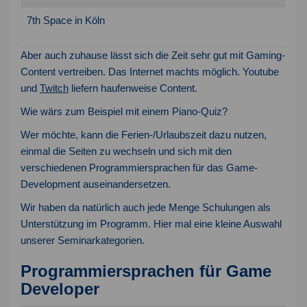
7th Space in Köln
Aber auch zuhause lässt sich die Zeit sehr gut mit Gaming-
Content vertreiben. Das Internet machts möglich. Youtube
und
Twitch
liefern haufenweise Content.
Wie wärs zum Beispiel mit einem Piano-Quiz?
Wer möchte, kann die Ferien-/Urlaubszeit dazu nutzen,
einmal die Seiten zu wechseln und sich mit den
verschiedenen Programmiersprachen für das Game-
Wir benötigen Ihre
Zustimmung, um den
Development auseinandersetzen.
Youtube-Service zu laden!
Wir haben da natürlich auch jede Menge Schulungen als
Wir verwenden einen Service eines
Unterstützung im Programm. Hier mal eine kleine Auswahl
Drittanbieters, um Videoinhalte
unserer Seminarkategorien.
einzubetten. Dieser Service kann Daten
zu Ihren Aktivitäten sammeln. Bitte
Programmiersprachen für Game
lesen Sie die Details durch und
Developer
stimmen Sie der Nutzung des Service