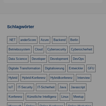
Schlagwörter
.NET
anderScore
Azure
Backend
Berlin
Betriebssystem
Cloud
Cybersecurity
Cybersicherheit
Data Science
Developer
Development
DevOps
Digitale Transformation
Digitalisierung
Entwickler
GFU
Hybrid
Hybrid-Konferenz
Hybridkonferenz
Interview
IoT
IT-Security
IT-Sicherheit
Java
Javascript
Konferenz
Künstliche Intelligenz
Linux
Meetup