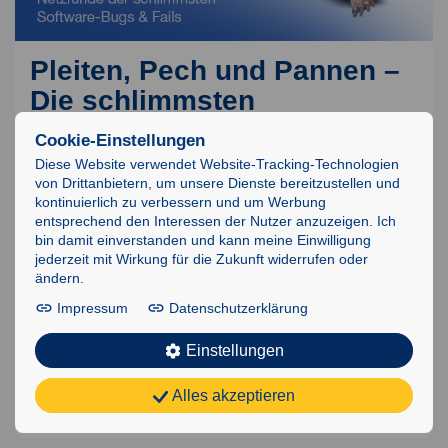
Pleiten, Pech und Pannen –
Die schlimmsten
Softwarekatastrophen
Cookie-Einstellungen
Diese Website verwendet Website-Tracking-Technologien
13. Mai 2022
Redaktion
Allgemein
von Drittanbietern, um unsere Dienste bereitzustellen und
kontinuierlich zu verbessern und um Werbung
Bugs und Fails – die gibt es, seit es Software gibt.
entsprechend den Interessen der Nutzer anzuzeigen. Ich
Glücklicherweise haben sie meist keine allzu verheerenden
bin damit einverstanden und kann meine Einwilligung
jederzeit mit Wirkung für die Zukunft widerrufen oder
Folgen oder werden frühzeitig gepatcht. Die Geschichte
ändern.
zeigt aber auch: Immer mal wieder kommt es – ausgelöst
Impressum
Datenschutzerklärung
durch Software(fehler) – zu handfesten Katastrophen. Und
weil das morbide Thema so gut zum alljährlichen
Einstellungen
Unglückstag passt, gibt’s hier mal…
Pleiten,
Weiterlesen
Alles akzeptieren
Pech
und