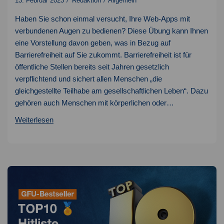
13. Februar 2023
Redaktion
Allgemein
Haben Sie schon einmal versucht, Ihre Web-Apps mit
verbundenen Augen zu bedienen? Diese Übung kann Ihnen
eine Vorstellung davon geben, was in Bezug auf
Barrierefreiheit auf Sie zukommt. Barrierefreiheit ist für
öffentliche Stellen bereits seit Jahren gesetzlich
verpflichtend und sichert allen Menschen „die
gleichgestellte Teilhabe am gesellschaftlichen Leben“. Dazu
gehören auch Menschen mit körperlichen oder…
BFSG
Weiterlesen
2025
–
Was
kommt
da
auf
uns
zu?