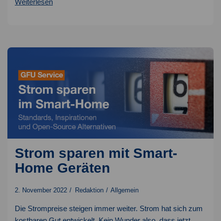
Brain
Weiterlesen
Food
Box
–
nachhaltige
Versandboxen
Strom sparen mit Smart-
Home Geräten
2. November 2022
Redaktion
Allgemein
Die Strompreise steigen immer weiter. Strom hat sich zum
kostbaren Gut entwickelt. Kein Wunder also, dass jetzt