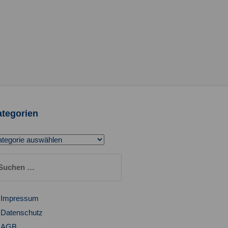
tegorien
tegorien
chen
ch:
Impressum
Datenschutz
AGB