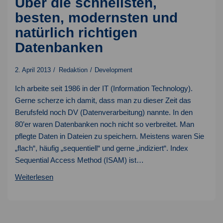
Über die schnellsten,
besten, modernsten und
natürlich richtigen
Datenbanken
2. April 2013
Redaktion
Development
Ich arbeite seit 1986 in der IT (Information Technology).
Gerne scherze ich damit, dass man zu dieser Zeit das
Berufsfeld noch DV (Datenverarbeitung) nannte. In den
80’er waren Datenbanken noch nicht so verbreitet. Man
pflegte Daten in Dateien zu speichern. Meistens waren Sie
„flach“, häufig „sequentiell“ und gerne „indiziert“. Index
Sequential Access Method (ISAM) ist…
Über
Weiterlesen
die
schnellsten,
besten,