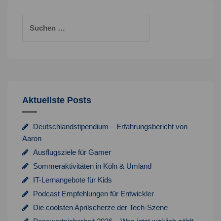
modernsten
und
Suchen
natürlich
nach:
richtigen
Datenbanken
Aktuellste Posts
Deutschlandstipendium – Erfahrungsbericht von
Aaron
Ausflugsziele für Gamer
Sommeraktivitäten in Köln & Umland
IT-Lernangebote für Kids
Podcast Empfehlungen für Entwickler
Die coolsten Aprilscherze der Tech-Szene