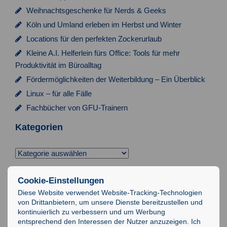
Weihnachtsgeschenke für Nerds & Geeks
Köln und Umland erleben im Herbst und Winter
Locations für den perfekten Zockerurlaub
Kleine A.I. Helferlein fürs Office: Tools für mehr
Produktivität im Büroalltag
Fördermöglichkeiten der Weiterbildung – Ein Überblick
Linux – für alle Fälle
Fachbücher von GFU-Trainern
Kategorien
Kategorien
Suchen
Cookie-Einstellungen
nach:
Diese Website verwendet Website-Tracking-Technologien
von Drittanbietern, um unsere Dienste bereitzustellen und
Impressum
kontinuierlich zu verbessern und um Werbung
entsprechend den Interessen der Nutzer anzuzeigen. Ich
Datenschutz