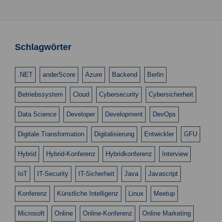
Schlagwörter
.NET
anderScore
Azure
Backend
Berlin
Betriebssystem
Cloud
Cybersecurity
Cybersicherheit
Data Science
Developer
Development
DevOps
Digitale Transformation
Digitalisierung
Entwickler
GFU
Hybrid
Hybrid-Konferenz
Hybridkonferenz
Interview
IoT
IT-Security
IT-Sicherheit
Java
Javascript
Konferenz
Künstliche Intelligenz
Linux
Meetup
Microsoft
Online
Online-Konferenz
Online Marketing