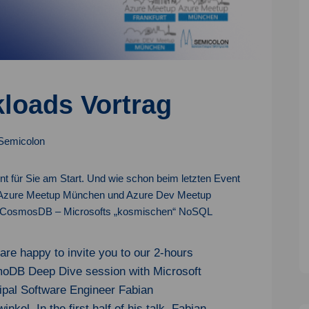
oads Vortrag
Semicolon
t für Sie am Start. Und wie schon beim letzten Event
 Azure Meetup München und Azure Dev Meetup
m CosmosDB – Microsofts „kosmischen“ NoSQL
are happy to invite you to our 2-hours
oDB Deep Dive session with Microsoft
ipal Software Engineer Fabian
inkel. In the first half of his talk, Fabian