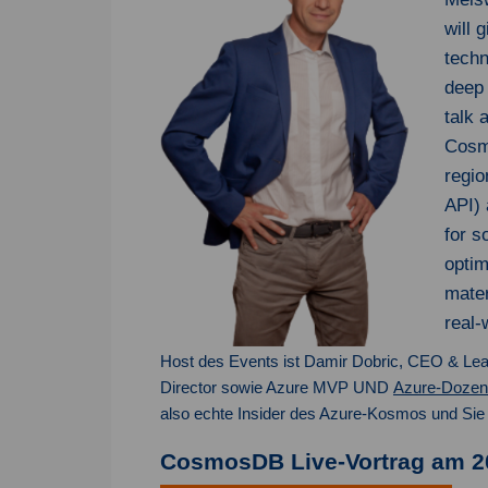
will 
techn
deep 
talk 
Cosmo
regio
API) 
for s
optim
mater
real-
Host des Events ist Damir Dobric, CEO & Lea
Director sowie Azure MVP UND
Azure-Dozen
also echte Insider des Azure-Kosmos und Sie
CosmosDB Live-Vortrag am 20