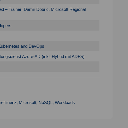
ed – Trainer: Damir Dobric, Microsoft Regional
lopers
 Kubernetes and DevOps
tungsdienst Azure-AD (inkl. Hybrid mit ADFS)
effizienz
,
Microsoft
,
NoSQL
,
Workloads