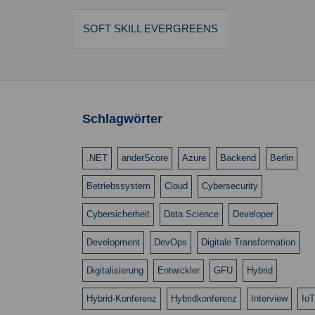
Beitragsnavigation
SOFT SKILL EVERGREENS
Schlagwörter
.NET
anderScore
Azure
Backend
Berlin
Betriebssystem
Cloud
Cybersecurity
Cybersicherheit
Data Science
Developer
Development
DevOps
Digitale Transformation
Digitalisierung
Entwickler
GFU
Hybrid
Hybrid-Konferenz
Hybridkonferenz
Interview
IoT