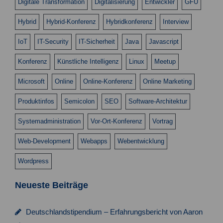
Digitale Transformation
Digitalisierung
Entwickler
GFU
Hybrid
Hybrid-Konferenz
Hybridkonferenz
Interview
IoT
IT-Security
IT-Sicherheit
Java
Javascript
Konferenz
Künstliche Intelligenz
Linux
Meetup
Microsoft
Online
Online-Konferenz
Online Marketing
Produktinfos
Semicolon
SEO
Software-Architektur
Systemadministration
Vor-Ort-Konferenz
Vortrag
Web-Development
Webapps
Webentwicklung
Wordpress
Neueste Beiträge
Deutschlandstipendium – Erfahrungsbericht von Aaron