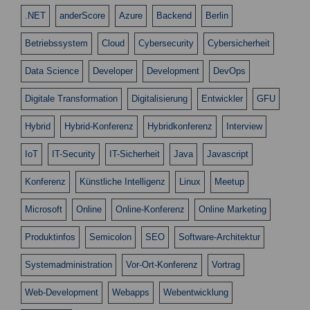
.NET
anderScore
Azure
Backend
Berlin
Betriebssystem
Cloud
Cybersecurity
Cybersicherheit
Data Science
Developer
Development
DevOps
Digitale Transformation
Digitalisierung
Entwickler
GFU
Hybrid
Hybrid-Konferenz
Hybridkonferenz
Interview
IoT
IT-Security
IT-Sicherheit
Java
Javascript
Konferenz
Künstliche Intelligenz
Linux
Meetup
Microsoft
Online
Online-Konferenz
Online Marketing
Produktinfos
Semicolon
SEO
Software-Architektur
Systemadministration
Vor-Ort-Konferenz
Vortrag
Web-Development
Webapps
Webentwicklung