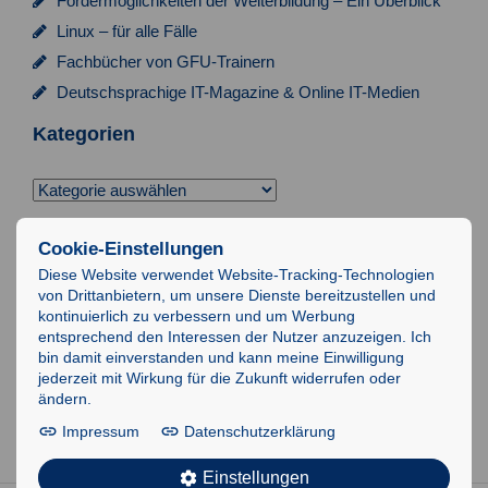
Fördermöglichkeiten der Weiterbildung – Ein Überblick
Linux – für alle Fälle
Fachbücher von GFU-Trainern
Deutschsprachige IT-Magazine & Online IT-Medien
Kategorien
Kategorien
Suchen
Cookie-Einstellungen
nach:
Diese Website verwendet Website-Tracking-Technologien
von Drittanbietern, um unsere Dienste bereitzustellen und
Impressum
kontinuierlich zu verbessern und um Werbung
entsprechend den Interessen der Nutzer anzuzeigen. Ich
Datenschutz
bin damit einverstanden und kann meine Einwilligung
AGB
jederzeit mit Wirkung für die Zukunft widerrufen oder
ändern.
IT-Schulungen
Impressum
Datenschutzerklärung
Einstellungen