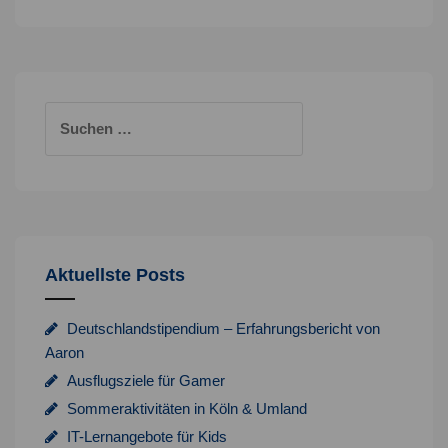
coolsten
Aprilscherze
der
Tech-
Szene
Suchen
nach:
Aktuellste Posts
Deutschlandstipendium – Erfahrungsbericht von
Aaron
Ausflugsziele für Gamer
Sommeraktivitäten in Köln & Umland
IT-Lernangebote für Kids