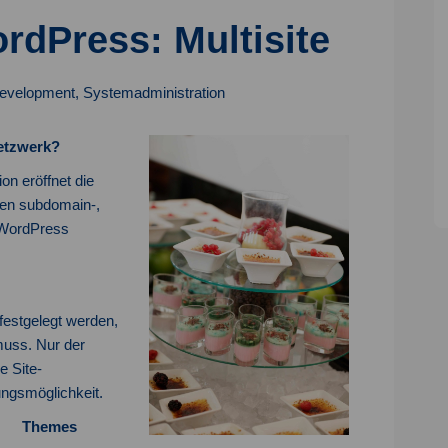
rdPress: Multisite
evelopment
,
Systemadministration
Netzwerk?
on eröffnet die
zen subdomain-,
n WordPress
festgelegt werden,
 muss. Nur der
e Site-
ungsmöglichkeit.
Themes