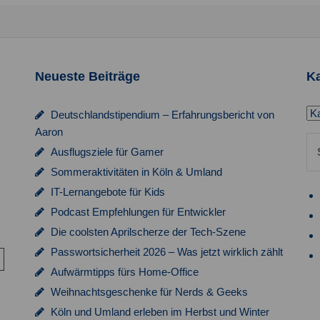
l
l
e
e
t
t
n
n
u
u
,
,
n
n
Neueste Beiträge
Ka
g
g
Ka
Deutschlandstipendium – Erfahrungsbericht von
e
e
Aaron
Su
n
n
Ausflugsziele für Gamer
na
,
,
Sommeraktivitäten in Köln & Umland
IT-Lernangebote für Kids
Podcast Empfehlungen für Entwickler
Die coolsten Aprilscherze der Tech-Szene
Passwortsicherheit 2026 – Was jetzt wirklich zählt
Aufwärmtipps fürs Home-Office
Weihnachtsgeschenke für Nerds & Geeks
Köln und Umland erleben im Herbst und Winter