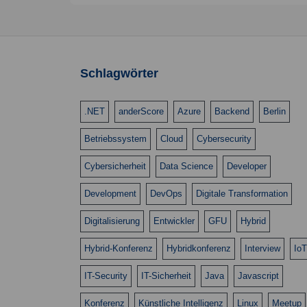
g
l
l
l
l
l
e
e
e
e
e
S
a
t
t
t
t
t
n
n
n
n
n
c
t
h
u
u
u
u
u
,
,
,
,
,
l
i
n
n
n
n
n
Schlagwörter
ü
o
s
g
g
g
g
g
s
n
.NET
anderScore
Azure
Backend
Berlin
e
e
e
e
e
e
Betriebssystem
Cloud
Cybersecurity
n
n
n
n
n
l
w
,
,
,
,
,
Cybersicherheit
Data Science
Developer
o
r
Development
DevOps
Digitale Transformation
t
Digitalisierung
Entwickler
GFU
Hybrid
.
Hybrid-Konferenz
Hybridkonferenz
Interview
IoT
IT-Security
IT-Sicherheit
Java
Javascript
Konferenz
Künstliche Intelligenz
Linux
Meetup