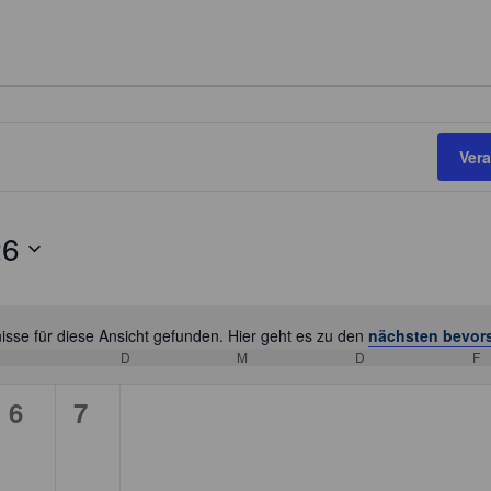
Ver
26
sse für diese Ansicht gefunden. Hier geht es zu den
nächsten bevor
H
D
DIENSTAG
M
MITTWOCH
D
DONNERSTAG
F
F
i
n
0
0
6
7
w
V
V
e
i
e
e
s