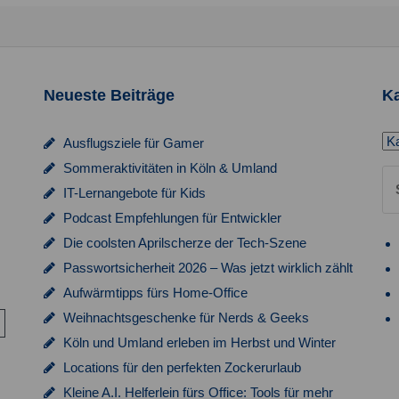
l
l
e
e
t
t
n
n
u
u
,
,
n
n
Neueste Beiträge
Ka
g
g
Ka
Ausflugsziele für Gamer
e
e
Sommeraktivitäten in Köln & Umland
Su
n
n
IT-Lernangebote für Kids
na
,
,
Podcast Empfehlungen für Entwickler
Die coolsten Aprilscherze der Tech-Szene
Passwortsicherheit 2026 – Was jetzt wirklich zählt
Aufwärmtipps fürs Home-Office
Weihnachtsgeschenke für Nerds & Geeks
Köln und Umland erleben im Herbst und Winter
Locations für den perfekten Zockerurlaub
Kleine A.I. Helferlein fürs Office: Tools für mehr