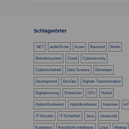
g
l
l
l
l
l
e
e
e
e
e
S
a
t
t
t
t
t
n
n
n
n
n
c
t
h
u
u
u
u
u
,
,
,
,
,
l
i
n
n
n
n
n
Schlagwörter
ü
o
s
g
g
g
g
g
s
n
.NET
anderScore
Azure
Backend
Berlin
e
e
e
e
e
e
Betriebssystem
Cloud
Cybersecurity
n
n
n
n
n
l
w
,
,
,
,
,
Cybersicherheit
Data Science
Developer
o
r
Development
DevOps
Digitale Transformation
t
Digitalisierung
Entwickler
GFU
Hybrid
.
Hybrid-Konferenz
Hybridkonferenz
Interview
IoT
IT-Security
IT-Sicherheit
Java
Javascript
Konferenz
Künstliche Intelligenz
Linux
Meetup