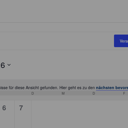
Ver
26
sse für diese Ansicht gefunden. Hier geht es zu den
nächsten bevor
H
D
DIENSTAG
M
MITTWOCH
D
DONNERSTAG
F
F
i
n
0
0
6
7
w
V
V
e
i
e
e
s