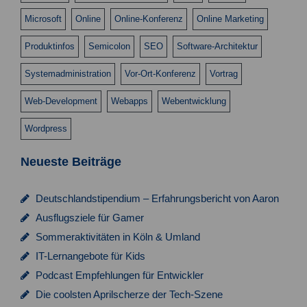
c
Microsoft
Online
Online-Konferenz
Online Marketing
h
Produktinfos
Semicolon
SEO
Software-Architektur
t
e
Systemadministration
Vor-Ort-Konferenz
Vortrag
n
Web-Development
Webapps
Webentwicklung
,
Wordpress
N
Neueste Beiträge
a
v
Deutschlandstipendium – Erfahrungsbericht von Aaron
i
Ausflugsziele für Gamer
g
Sommeraktivitäten in Köln & Umland
a
IT-Lernangebote für Kids
t
Podcast Empfehlungen für Entwickler
Die coolsten Aprilscherze der Tech-Szene
i