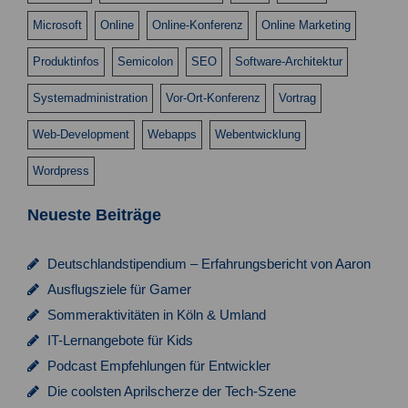
c
Microsoft
Online
Online-Konferenz
Online Marketing
h
Produktinfos
Semicolon
SEO
Software-Architektur
t
e
Systemadministration
Vor-Ort-Konferenz
Vortrag
n
Web-Development
Webapps
Webentwicklung
,
Wordpress
N
Neueste Beiträge
a
v
Deutschlandstipendium – Erfahrungsbericht von Aaron
i
Ausflugsziele für Gamer
g
Sommeraktivitäten in Köln & Umland
a
IT-Lernangebote für Kids
t
Podcast Empfehlungen für Entwickler
Die coolsten Aprilscherze der Tech-Szene
i