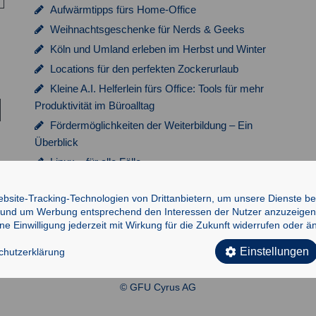
Aufwärmtipps fürs Home-Office
Weihnachtsgeschenke für Nerds & Geeks
Köln und Umland erleben im Herbst und Winter
Locations für den perfekten Zockerurlaub
Kleine A.I. Helferlein fürs Office: Tools für mehr
Produktivität im Büroalltag
Fördermöglichkeiten der Weiterbildung – Ein
Überblick
Linux – für alle Fälle
Fachbücher von GFU-Trainern
site-Tracking-Technologien von Drittanbietern, um unsere Dienste ber
n und um Werbung entsprechend den Interessen der Nutzer anzuzeigen.
 Einwilligung jederzeit mit Wirkung für die Zukunft widerrufen oder ä
Einstellungen
hutzerklärung
© GFU Cyrus AG