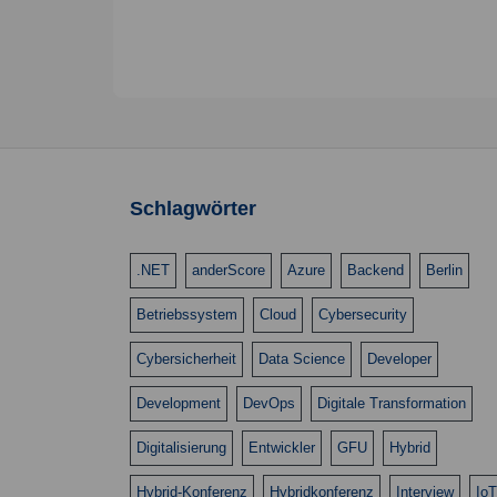
l
u
w
e
n
o
n
g
r
.
t
e
e
n
i
S
n
Schlagwörter
g
u
e
c
b
.NET
anderScore
Azure
Backend
Berlin
e
h
Betriebssystem
Cloud
Cybersecurity
n
e
.
Cybersicherheit
Data Science
Developer
u
S
u
Development
n
DevOps
Digitale Transformation
c
d
Digitalisierung
Entwickler
GFU
Hybrid
h
A
e
Hybrid-Konferenz
Hybridkonferenz
Interview
IoT