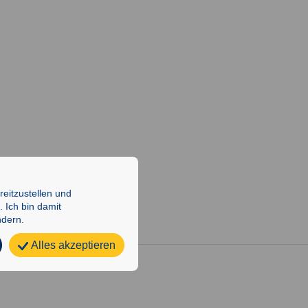
i
o
n
eitzustellen und
 Ich bin damit
ndern.
Alles akzeptieren