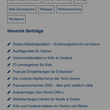
s
n
Web-Development
Webapps
Webentwicklung
i
Wordpress
c
h
Neueste Beiträge
t
e
Deutschlandstipendium – Erfahrungsbericht von Aaron
Ausflugsziele für Gamer
n
Sommeraktivitäten in Köln & Umland
,
IT-Lernangebote für Kids
N
Podcast Empfehlungen für Entwickler
a
Die coolsten Aprilscherze der Tech-Szene
v
Passwortsicherheit 2026 – Was jetzt wirklich zählt
Aufwärmtipps fürs Home-Office
i
Weihnachtsgeschenke für Nerds & Geeks
g
Köln und Umland erleben im Herbst und Winter