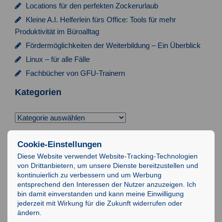
a
Locations für den perfekten Zockerurlaub
t
Kleine A.I. Helferlein fürs Office: Tools für mehr
i
Produktivität im Büroalltag
Fördermöglichkeiten der Weiterbildung – Ein Überblick
o
Linux – für alle Fälle
n
Fachbücher von GFU-Trainern
Kategorien
Kategorien
Suchen
Cookie-Einstellungen
nach:
Diese Website verwendet Website-Tracking-Technologien
von Drittanbietern, um unsere Dienste bereitzustellen und
Impressum
kontinuierlich zu verbessern und um Werbung
entsprechend den Interessen der Nutzer anzuzeigen. Ich
Datenschutz
bin damit einverstanden und kann meine Einwilligung
AGB
jederzeit mit Wirkung für die Zukunft widerrufen oder
ändern.
IT-Schulungen