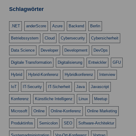
n
n
s
Schlagwörter
g
i
e
c
.NET
anderScore
Azure
Backend
Berlin
n
h
Betriebssystem
Cloud
Cybersecurity
Cybersicherheit
t
S
e
u
Data Science
Developer
Development
DevOps
n
c
Digitale Transformation
Digitalisierung
Entwickler
GFU
-
h
N
Hybrid
Hybrid-Konferenz
Hybridkonferenz
Interview
a
e
v
IoT
IT-Security
IT-Sicherheit
Java
Javascript
u
i
Konferenz
Künstliche Intelligenz
Linux
Meetup
n
g
d
a
Microsoft
Online
Online-Konferenz
Online Marketing
t
A
Produktinfos
Semicolon
SEO
Software-Architektur
i
n
o
Systemadministration
Vor-Ort-Konferenz
Vortrag