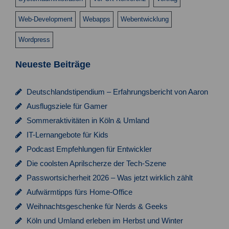
s
n
Web-Development
Webapps
Webentwicklung
i
Wordpress
c
h
Neueste Beiträge
t
e
Deutschlandstipendium – Erfahrungsbericht von Aaron
Ausflugsziele für Gamer
n
Sommeraktivitäten in Köln & Umland
,
IT-Lernangebote für Kids
N
Podcast Empfehlungen für Entwickler
a
Die coolsten Aprilscherze der Tech-Szene
v
Passwortsicherheit 2026 – Was jetzt wirklich zählt
Aufwärmtipps fürs Home-Office
i
Weihnachtsgeschenke für Nerds & Geeks
g
Köln und Umland erleben im Herbst und Winter