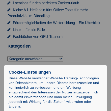
a
Locations für den perfekten Zockerurlaub
t
Kleine A.I. Helferlein fürs Office: Tools für mehr
i
Produktivität im Büroalltag
Fördermöglichkeiten der Weiterbildung – Ein Überblick
o
Linux – für alle Fälle
n
Fachbücher von GFU-Trainern
Kategorien
Kategorien
Suchen
Cookie-Einstellungen
nach:
Diese Website verwendet Website-Tracking-Technologien
von Drittanbietern, um unsere Dienste bereitzustellen und
Impressum
kontinuierlich zu verbessern und um Werbung
entsprechend den Interessen der Nutzer anzuzeigen. Ich
Datenschutz
bin damit einverstanden und kann meine Einwilligung
AGB
jederzeit mit Wirkung für die Zukunft widerrufen oder
ändern.
IT-Schulungen