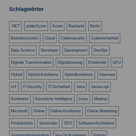
n
n
s
Schlagwörter
g
i
e
c
.NET
anderScore
Azure
Backend
Berlin
n
h
Betriebssystem
Cloud
Cybersecurity
Cybersicherheit
t
S
e
u
Data Science
Developer
Development
DevOps
n
c
Digitale Transformation
Digitalisierung
Entwickler
GFU
-
h
N
Hybrid
Hybrid-Konferenz
Hybridkonferenz
Interview
a
e
v
IoT
IT-Security
IT-Sicherheit
Java
Javascript
u
i
Konferenz
Künstliche Intelligenz
Linux
Meetup
n
g
d
a
Microsoft
Online
Online-Konferenz
Online Marketing
t
A
Produktinfos
Semicolon
SEO
Software-Architektur
i
n
o
Systemadministration
Vor-Ort-Konferenz
Vortrag