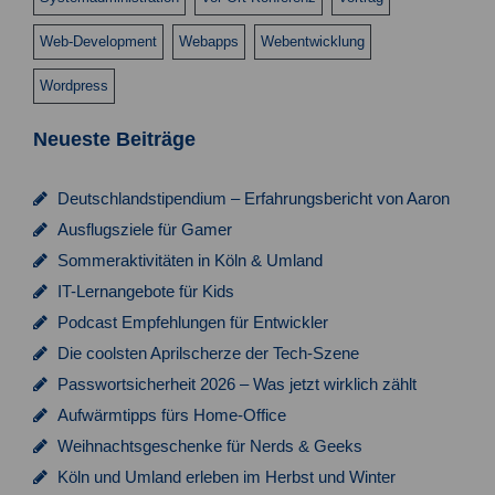
s
n
Web-Development
Webapps
Webentwicklung
i
Wordpress
c
h
Neueste Beiträge
t
e
Deutschlandstipendium – Erfahrungsbericht von Aaron
Ausflugsziele für Gamer
n
Sommeraktivitäten in Köln & Umland
,
IT-Lernangebote für Kids
N
Podcast Empfehlungen für Entwickler
a
Die coolsten Aprilscherze der Tech-Szene
v
Passwortsicherheit 2026 – Was jetzt wirklich zählt
Aufwärmtipps fürs Home-Office
i
Weihnachtsgeschenke für Nerds & Geeks
g
Köln und Umland erleben im Herbst und Winter