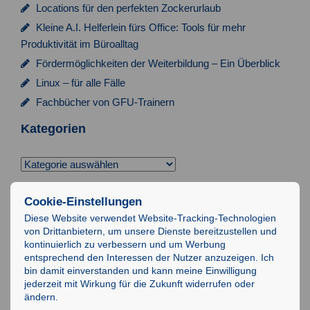
a
Locations für den perfekten Zockerurlaub
t
Kleine A.I. Helferlein fürs Office: Tools für mehr
i
Produktivität im Büroalltag
Fördermöglichkeiten der Weiterbildung – Ein Überblick
o
Linux – für alle Fälle
n
Fachbücher von GFU-Trainern
Kategorien
Kategorien
Suchen
Cookie-Einstellungen
nach:
Diese Website verwendet Website-Tracking-Technologien
von Drittanbietern, um unsere Dienste bereitzustellen und
Impressum
kontinuierlich zu verbessern und um Werbung
entsprechend den Interessen der Nutzer anzuzeigen. Ich
Datenschutz
bin damit einverstanden und kann meine Einwilligung
AGB
jederzeit mit Wirkung für die Zukunft widerrufen oder
ändern.
IT-Schulungen