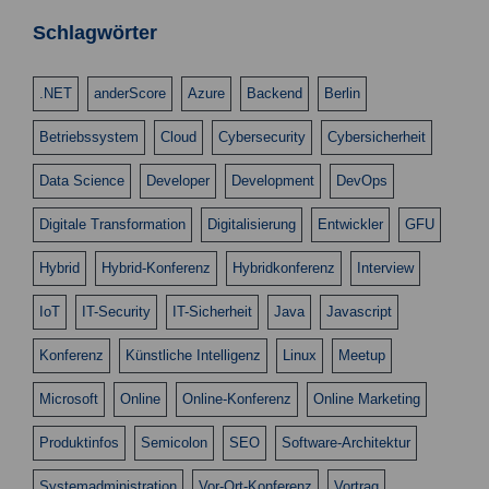
n
n
s
Schlagwörter
g
i
e
c
.NET
anderScore
Azure
Backend
Berlin
n
h
Betriebssystem
Cloud
Cybersecurity
Cybersicherheit
t
S
e
u
Data Science
Developer
Development
DevOps
n
c
Digitale Transformation
Digitalisierung
Entwickler
GFU
-
h
N
Hybrid
Hybrid-Konferenz
Hybridkonferenz
Interview
a
e
v
IoT
IT-Security
IT-Sicherheit
Java
Javascript
u
i
Konferenz
Künstliche Intelligenz
Linux
Meetup
n
g
d
a
Microsoft
Online
Online-Konferenz
Online Marketing
t
A
Produktinfos
Semicolon
SEO
Software-Architektur
i
n
o
Systemadministration
Vor-Ort-Konferenz
Vortrag