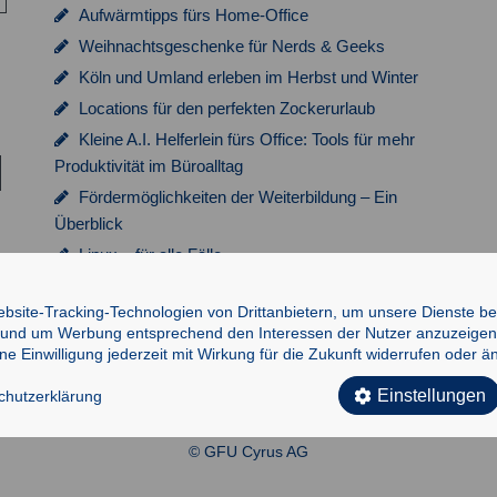
Aufwärmtipps fürs Home-Office
Weihnachtsgeschenke für Nerds & Geeks
Köln und Umland erleben im Herbst und Winter
Locations für den perfekten Zockerurlaub
Kleine A.I. Helferlein fürs Office: Tools für mehr
Produktivität im Büroalltag
Fördermöglichkeiten der Weiterbildung – Ein
Überblick
Linux – für alle Fälle
Fachbücher von GFU-Trainern
site-Tracking-Technologien von Drittanbietern, um unsere Dienste ber
n und um Werbung entsprechend den Interessen der Nutzer anzuzeigen.
 Einwilligung jederzeit mit Wirkung für die Zukunft widerrufen oder ä
Einstellungen
hutzerklärung
© GFU Cyrus AG