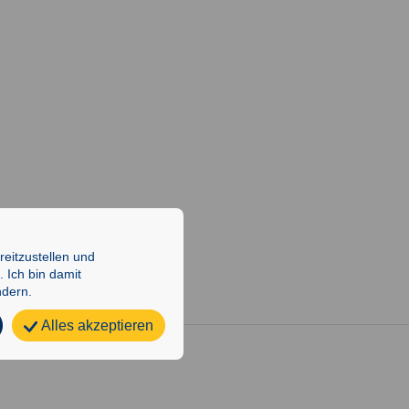
i
o
n
eitzustellen und
 Ich bin damit
ndern.
Alles akzeptieren