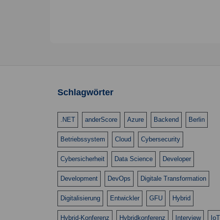
l
u
w
e
n
o
n
g
r
.
t
e
e
n
i
S
n
Schlagwörter
g
u
e
c
b
.NET
anderScore
Azure
Backend
Berlin
e
h
Betriebssystem
Cloud
Cybersecurity
n
e
.
Cybersicherheit
Data Science
Developer
u
S
u
Development
n
DevOps
Digitale Transformation
c
d
Digitalisierung
Entwickler
GFU
Hybrid
h
A
e
Hybrid-Konferenz
Hybridkonferenz
Interview
IoT