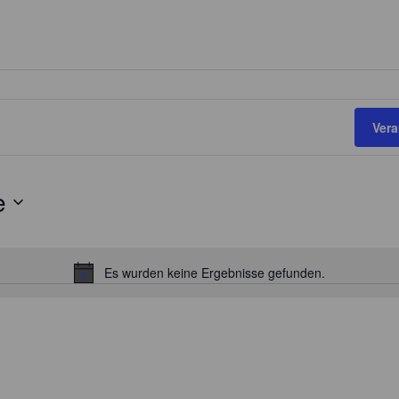
Ver
e
Es wurden keine Ergebnisse gefunden.
H
i
n
w
e
i
s