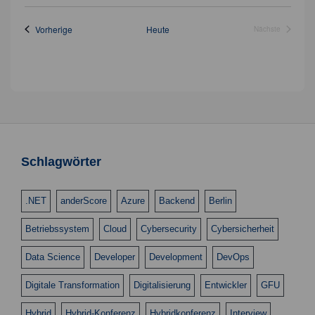
c
n
h
Veranstaltungen
Vorherige
Heute
Nächste
Veranstaltung
t
S
e
u
n
c
-
h
N
a
e
v
u
Schlagwörter
i
n
g
.NET
anderScore
Azure
Backend
Berlin
d
a
t
A
Betriebssystem
Cloud
Cybersecurity
Cybersicherheit
i
n
Data Science
Developer
Development
DevOps
o
s
n
Digitale Transformation
Digitalisierung
Entwickler
GFU
i
Hybrid
Hybrid-Konferenz
Hybridkonferenz
Interview