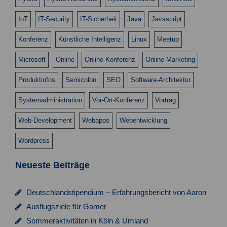
c
h
IoT
IT-Security
IT-Sicherheit
Java
Javascript
t
Konferenz
Künstliche Intelligenz
Linux
Meetup
e
Microsoft
Online
Online-Konferenz
Online Marketing
n
Produktinfos
Semicolon
SEO
Software-Architektur
,
Systemadministration
Vor-Ort-Konferenz
Vortrag
N
a
Web-Development
Webapps
Webentwicklung
v
Wordpress
i
Neueste Beiträge
g
a
Deutschlandstipendium – Erfahrungsbericht von Aaron
t
Ausflugsziele für Gamer
i
Sommeraktivitäten in Köln & Umland