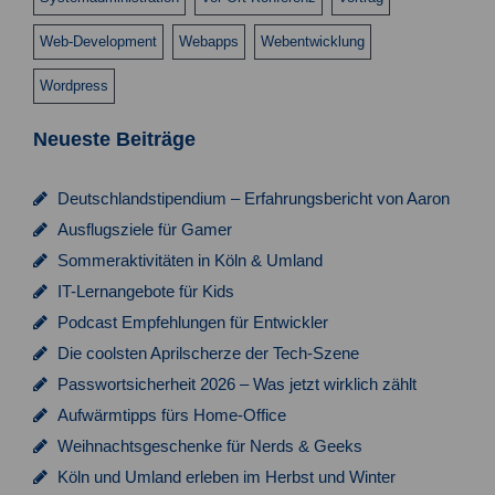
s
n
Web-Development
Webapps
Webentwicklung
i
Wordpress
c
h
Neueste Beiträge
t
e
Deutschlandstipendium – Erfahrungsbericht von Aaron
Ausflugsziele für Gamer
n
Sommeraktivitäten in Köln & Umland
,
IT-Lernangebote für Kids
N
Podcast Empfehlungen für Entwickler
a
Die coolsten Aprilscherze der Tech-Szene
v
Passwortsicherheit 2026 – Was jetzt wirklich zählt
Aufwärmtipps fürs Home-Office
i
Weihnachtsgeschenke für Nerds & Geeks
g
Köln und Umland erleben im Herbst und Winter