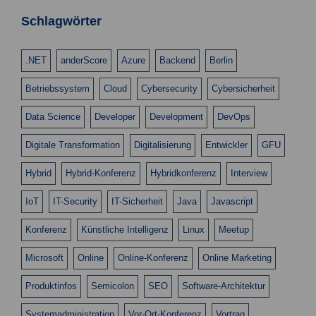
n
n
s
Schlagwörter
g
i
e
c
.NET
anderScore
Azure
Backend
Berlin
n
h
Betriebssystem
Cloud
Cybersecurity
Cybersicherheit
t
S
e
u
Data Science
Developer
Development
DevOps
n
c
Digitale Transformation
Digitalisierung
Entwickler
GFU
-
h
N
Hybrid
Hybrid-Konferenz
Hybridkonferenz
Interview
a
e
v
IoT
IT-Security
IT-Sicherheit
Java
Javascript
u
i
Konferenz
Künstliche Intelligenz
Linux
Meetup
n
g
d
a
Microsoft
Online
Online-Konferenz
Online Marketing
t
A
Produktinfos
Semicolon
SEO
Software-Architektur
i
n
o
Systemadministration
Vor-Ort-Konferenz
Vortrag