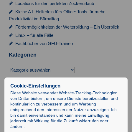
a
Locations für den perfekten Zockerurlaub
t
Kleine A.I. Helferlein fürs Office: Tools für mehr
i
Produktivität im Büroalltag
Fördermöglichkeiten der Weiterbildung – Ein Überblick
o
Linux – für alle Fälle
n
Fachbücher von GFU-Trainern
Kategorien
Kategorien
Suchen
Cookie-Einstellungen
nach:
Diese Website verwendet Website-Tracking-Technologien
von Drittanbietern, um unsere Dienste bereitzustellen und
Impressum
kontinuierlich zu verbessern und um Werbung
entsprechend den Interessen der Nutzer anzuzeigen. Ich
Datenschutz
bin damit einverstanden und kann meine Einwilligung
AGB
jederzeit mit Wirkung für die Zukunft widerrufen oder
ändern.
IT-Schulungen