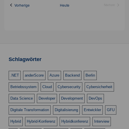
c
Veranstaltungen
Vorherige
Heute
Nächste
n
h
Veranstaltung
t
S
e
u
n
c
-
h
N
a
e
Schlagwörter
v
u
i
n
.NET
anderScore
Azure
Backend
Berlin
g
d
a
Betriebssystem
Cloud
Cybersecurity
Cybersicherheit
t
A
i
Data Science
Developer
Development
DevOps
n
o
Digitale Transformation
Digitalisierung
Entwickler
GFU
s
n
i
Hybrid
Hybrid-Konferenz
Hybridkonferenz
Interview