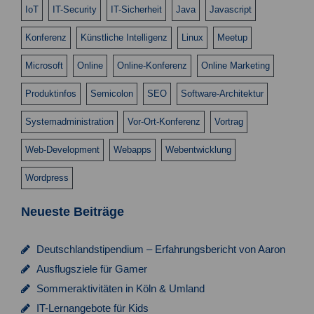
c
IoT
IT-Security
IT-Sicherheit
Java
Javascript
h
Konferenz
Künstliche Intelligenz
Linux
Meetup
t
Microsoft
Online
Online-Konferenz
Online Marketing
e
Produktinfos
Semicolon
SEO
Software-Architektur
n
,
Systemadministration
Vor-Ort-Konferenz
Vortrag
N
Web-Development
Webapps
Webentwicklung
a
Wordpress
v
Neueste Beiträge
i
g
Deutschlandstipendium – Erfahrungsbericht von Aaron
a
Ausflugsziele für Gamer
t
Sommeraktivitäten in Köln & Umland
i
IT-Lernangebote für Kids