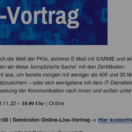
ch die Welt der PKIs, sicherer E-Mail mit S/MIME und wi
en wir diese ‚komplizierte Sache‘ mit den Zertifikaten.
t aus, um bereits morgen mit weniger als 40€ und 30 Mi
 abzusichern – oder sich wenigstens mit dem IT-Dienstle
selung der Kommunikation nach innen und außen unter
 28.11.𝟐3 – 𝟏𝟖:𝟎𝟎 𝐔𝐡𝐫 | Online
9:00 | Semicolon Online-Live-Vortrag ->
Hier kostenfr