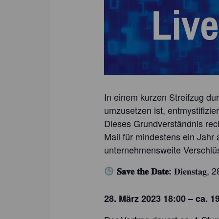
In einem kurzen Streifzug dur
umzusetzen ist, entmystifizier
Dieses Grundverständnis rech
Mail für mindestens ein Jahr
unternehmensweite Verschlüs
𝐃𝐢𝐞𝐧𝐬𝐭𝐚𝐠,
𝐒𝐚𝐯𝐞 𝐭𝐡𝐞 𝐃𝐚𝐭𝐞:
28. März 2023 18:00 – ca. 1