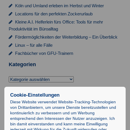
Köln und Umland erleben im Herbst und Winter
Locations für den perfekten Zockerurlaub
Kleine A.I. Helferlein fürs Office: Tools für mehr
Produktivität im Büroalltag
Fördermöglichkeiten der Weiterbildung – Ein Überblick
Linux – für alle Fälle
Fachbücher von GFU-Trainern
Kategorien
Kategorien
Suchen
Cookie-Einstellungen
nach:
Diese Website verwendet Website-Tracking-Technologien
von Drittanbietern, um unsere Dienste bereitzustellen und
Impressum
kontinuierlich zu verbessern und um Werbung
entsprechend den Interessen der Nutzer anzuzeigen. Ich
Datenschutz
bin damit einverstanden und kann meine Einwilligung
AGB
jederzeit mit Wirkung für die Zukunft widerrufen oder