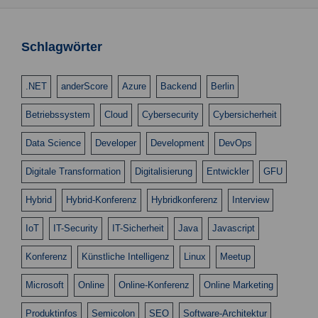
Schlagwörter
.NET
anderScore
Azure
Backend
Berlin
Betriebssystem
Cloud
Cybersecurity
Cybersicherheit
Data Science
Developer
Development
DevOps
Digitale Transformation
Digitalisierung
Entwickler
GFU
Hybrid
Hybrid-Konferenz
Hybridkonferenz
Interview
IoT
IT-Security
IT-Sicherheit
Java
Javascript
Konferenz
Künstliche Intelligenz
Linux
Meetup
Microsoft
Online
Online-Konferenz
Online Marketing
Produktinfos
Semicolon
SEO
Software-Architektur