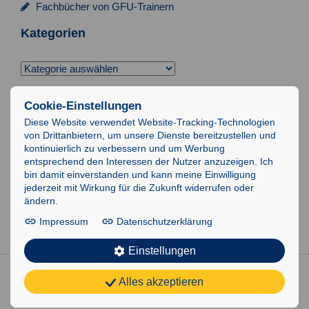
Fachbücher von GFU-Trainern
Kategorien
Kategorien
Suchen
Cookie-Einstellungen
nach:
Diese Website verwendet Website-Tracking-Technologien
von Drittanbietern, um unsere Dienste bereitzustellen und
Impressum
kontinuierlich zu verbessern und um Werbung
entsprechend den Interessen der Nutzer anzuzeigen. Ich
Datenschutz
bin damit einverstanden und kann meine Einwilligung
AGB
jederzeit mit Wirkung für die Zukunft widerrufen oder
ändern.
IT-Schulungen
Impressum
Datenschutzerklärung
Einstellungen
Alles akzeptieren
© GFU Cyrus AG