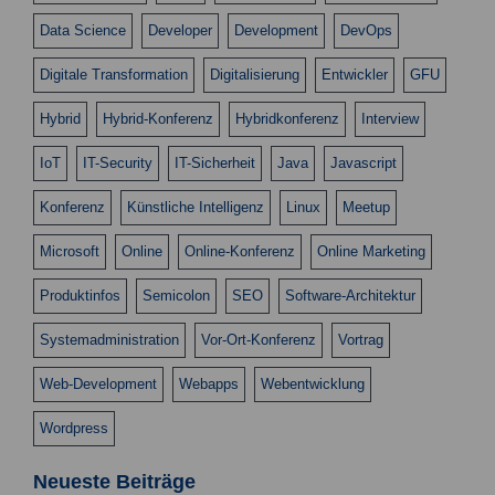
Data Science
Developer
Development
DevOps
Digitale Transformation
Digitalisierung
Entwickler
GFU
Hybrid
Hybrid-Konferenz
Hybridkonferenz
Interview
IoT
IT-Security
IT-Sicherheit
Java
Javascript
Konferenz
Künstliche Intelligenz
Linux
Meetup
Microsoft
Online
Online-Konferenz
Online Marketing
Produktinfos
Semicolon
SEO
Software-Architektur
Systemadministration
Vor-Ort-Konferenz
Vortrag
Web-Development
Webapps
Webentwicklung
Wordpress
Neueste Beiträge