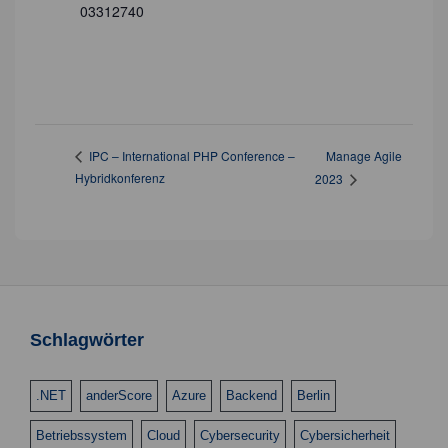
03312740
Manage Agile
IPC – International PHP Conference –
Hybridkonferenz
2023
Schlagwörter
.NET
anderScore
Azure
Backend
Berlin
Betriebssystem
Cloud
Cybersecurity
Cybersicherheit