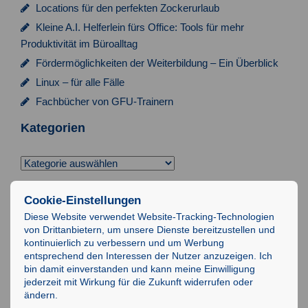
a
Locations für den perfekten Zockerurlaub
t
Kleine A.I. Helferlein fürs Office: Tools für mehr
i
Produktivität im Büroalltag
Fördermöglichkeiten der Weiterbildung – Ein Überblick
o
Linux – für alle Fälle
n
Fachbücher von GFU-Trainern
Kategorien
Kategorien
Suchen
Cookie-Einstellungen
nach:
Diese Website verwendet Website-Tracking-Technologien
von Drittanbietern, um unsere Dienste bereitzustellen und
Impressum
kontinuierlich zu verbessern und um Werbung
entsprechend den Interessen der Nutzer anzuzeigen. Ich
Datenschutz
bin damit einverstanden und kann meine Einwilligung
AGB
jederzeit mit Wirkung für die Zukunft widerrufen oder
ändern.
IT-Schulungen