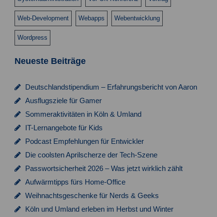
s
n
Web-Development
Webapps
Webentwicklung
i
Wordpress
c
h
Neueste Beiträge
t
e
Deutschlandstipendium – Erfahrungsbericht von Aaron
Ausflugsziele für Gamer
n
Sommeraktivitäten in Köln & Umland
,
IT-Lernangebote für Kids
N
Podcast Empfehlungen für Entwickler
a
Die coolsten Aprilscherze der Tech-Szene
v
Passwortsicherheit 2026 – Was jetzt wirklich zählt
Aufwärmtipps fürs Home-Office
i
Weihnachtsgeschenke für Nerds & Geeks
g
Köln und Umland erleben im Herbst und Winter