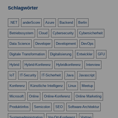
n
n
s
Schlagwörter
g
i
e
c
.NET
anderScore
Azure
Backend
Berlin
n
h
Betriebssystem
Cloud
Cybersecurity
Cybersicherheit
t
S
e
u
Data Science
Developer
Development
DevOps
n
c
Digitale Transformation
Digitalisierung
Entwickler
GFU
-
h
N
Hybrid
Hybrid-Konferenz
Hybridkonferenz
Interview
a
e
v
IoT
IT-Security
IT-Sicherheit
Java
Javascript
u
i
Konferenz
Künstliche Intelligenz
Linux
Meetup
n
g
d
a
Microsoft
Online
Online-Konferenz
Online Marketing
t
A
Produktinfos
Semicolon
SEO
Software-Architektur
i
n
o
Systemadministration
Vor-Ort-Konferenz
Vortrag