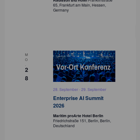
Radisson Blu Hotel
65, Frankfurt am Main, Hessen,
Germany
M
O
.
2
8
28. September
-
29. September
Enterprise AI Summit
2026
Maritim proArte Hotel Berlin
Friedrichstraße 151, Berlin, Berlin,
Deutschland