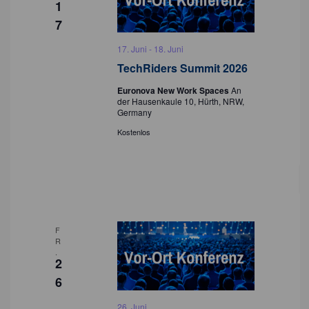
1
7
17. Juni
-
18. Juni
TechRiders Summit 2026
Euronova New Work Spaces
An
der Hausenkaule 10, Hürth, NRW,
Germany
Kostenlos
F
R
.
2
6
26. Juni