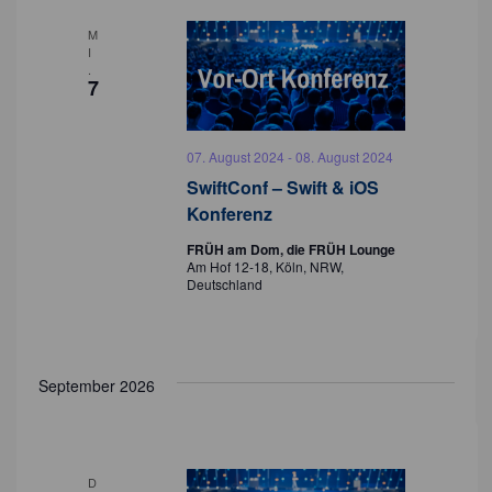
c
M
h
I
.
t
7
e
n
07. August 2024
-
08. August 2024
SwiftConf – Swift & iOS
,
Konferenz
N
FRÜH am Dom, die FRÜH Lounge
a
Am Hof 12-18, Köln, NRW,
Deutschland
v
i
g
September 2026
a
t
i
D