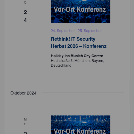
O
o
.
2
n
4
24. September
-
25. September
Rethink! IT Security
Herbst 2026 – Konferenz
Holiday Inn Munich City Centre
Hochstraße 3, München, Bayern,
Deutschland
Oktober 2024
M
O
.
2