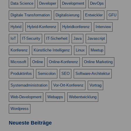
Data Science
Developer
Development
DevOps
Digitale Transformation
Digitalisierung
Entwickler
GFU
Hybrid
Hybrid-Konferenz
Hybridkonferenz
Interview
IoT
IT-Security
IT-Sicherheit
Java
Javascript
Konferenz
Künstliche Intelligenz
Linux
Meetup
Microsoft
Online
Online-Konferenz
Online Marketing
Produktinfos
Semicolon
SEO
Software-Architektur
Systemadministration
Vor-Ort-Konferenz
Vortrag
Web-Development
Webapps
Webentwicklung
Wordpress
Neueste Beiträge