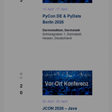
3
13. April
-
17. April
PyCon DE & PyData
Berlin 2026
Darmstadtium, Darmstadt
Schlossgraben 1, Darmstadt,
Hessen, Deutschland
M
O
.
2
0
20. April
-
23. April
JCON 2026 – Java