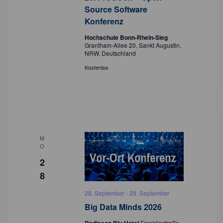
Source Software
Konferenz
Hochschule Bonn-Rhein-Sieg
Grantham-Allee 20, Sankt Augustin,
NRW, Deutschland
Kostenlos
M
O
.
2
8
28. September
-
29. September
Big Data Minds 2026
Franklinstraße