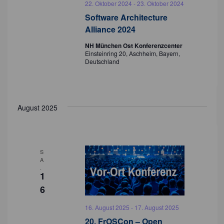
22. Oktober 2024
-
23. Oktober 2024
Software Architecture
Alliance 2024
NH München Ost Konferenzcenter
Einsteinring 20, Aschheim, Bayern,
Deutschland
August 2025
S
A
.
1
6
16. August 2025
-
17. August 2025
20. FrOSCon – Open