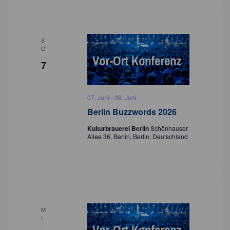
S
O
.
7
07. Juni
-
09. Juni
Berlin Buzzwords 2026
Kulturbrauerei Berlin
Schönhauser
Allee 36, Berlin, Berlin, Deutschland
M
I
.