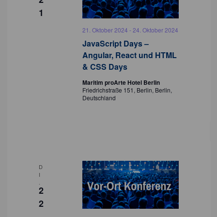
1
21. Oktober 2024
-
24. Oktober 2024
JavaScript Days –
Angular, React und HTML
& CSS Days
Maritim proArte Hotel Berlin
Friedrichstraße 151, Berlin, Berlin,
Deutschland
D
I
.
2
2