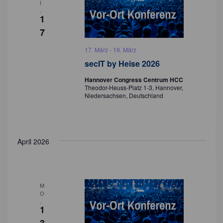
I
.
1
7
17. März
-
19. März
secIT by Heise 2026
Hannover Congress Centrum HCC
Theodor-Heuss-Platz 1-3, Hannover,
Niedersachsen, Deutschland
April 2026
M
O
.
1