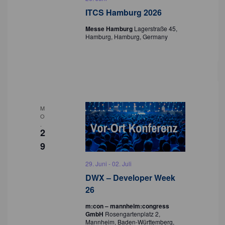
ITCS Hamburg 2026
Messe Hamburg
Lagerstraße 45,
Hamburg, Hamburg, Germany
M
O
.
2
9
29. Juni
-
02. Juli
DWX – Developer Week
26
m:con – mannheim:congress
GmbH
Rosengartenplatz 2,
Mannheim, Baden-Württemberg,