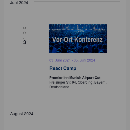
c
Juni 2024
n
h
t
S
e
u
M
n
O
c
.
-
3
h
N
a
e
03. Juni 2024
-
05. Juni 2024
v
u
React Camp
i
n
g
Premier Inn Munich Airport Ost
Freisinger Str. 94, Oberding, Bayern,
d
a
Deutschland
t
A
i
n
o
s
August 2024
n
i