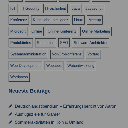
c
IoT
IT-Security
IT-Sicherheit
Java
Javascript
h
Konferenz
Künstliche Intelligenz
Linux
Meetup
t
e
Microsoft
Online
Online-Konferenz
Online Marketing
n
Produktinfos
Semicolon
SEO
Software-Architektur
,
Systemadministration
Vor-Ort-Konferenz
Vortrag
N
Web-Development
Webapps
Webentwicklung
a
v
Wordpress
i
Neueste Beiträge
g
a
Deutschlandstipendium – Erfahrungsbericht von Aaron
Ausflugsziele für Gamer
t
Sommeraktivitäten in Köln & Umland
i