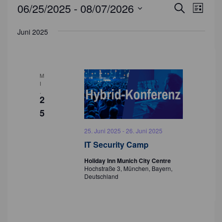
Veranstaltungen
V
06/25/2025
 - 
08/07/2026
V
S
L
u
e
i
e
D
c
s
r
Juni 2025
a
h
r
t
e
a
t
e
a
n
u
s
m
n
M
w
t
I
s
.
ä
a
2
t
h
l
5
l
a
t
e
25. Juni 2025
-
26. Juni 2025
u
l
n
IT Security Camp
n
t
.
g
Holiday Inn Munich City Centre
Hochstraße 3, München, Bayern,
u
A
Deutschland
n
n
s
g
i
e