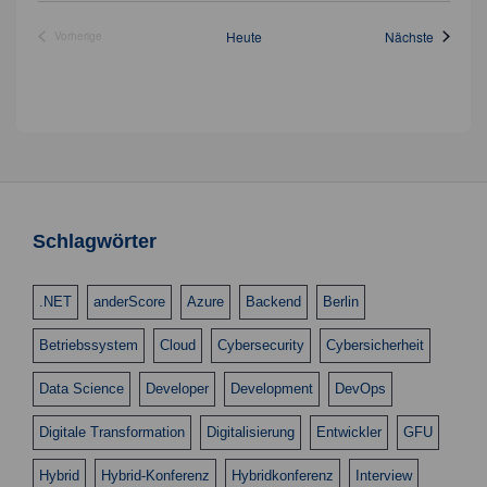
c
n
h
Veransta
Heute
Nächste
Vorherige
Veranstaltungen
t
S
e
u
n
c
-
h
N
a
e
v
Schlagwörter
u
i
n
g
.NET
anderScore
Azure
Backend
Berlin
d
a
t
Betriebssystem
Cloud
Cybersecurity
Cybersicherheit
A
i
n
Data Science
Developer
Development
DevOps
o
s
n
Digitale Transformation
Digitalisierung
Entwickler
GFU
i
Hybrid
Hybrid-Konferenz
Hybridkonferenz
Interview