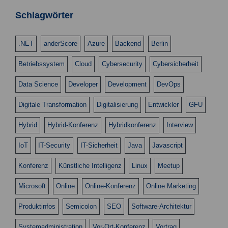
n
n
s
Schlagwörter
g
i
e
c
.NET
anderScore
Azure
Backend
Berlin
n
h
Betriebssystem
Cloud
Cybersecurity
Cybersicherheit
t
S
e
u
Data Science
Developer
Development
DevOps
n
c
Digitale Transformation
Digitalisierung
Entwickler
GFU
-
h
N
Hybrid
Hybrid-Konferenz
Hybridkonferenz
Interview
a
e
v
IoT
IT-Security
IT-Sicherheit
Java
Javascript
u
i
Konferenz
Künstliche Intelligenz
Linux
Meetup
n
g
d
a
Microsoft
Online
Online-Konferenz
Online Marketing
t
A
Produktinfos
Semicolon
SEO
Software-Architektur
i
n
o
Systemadministration
Vor-Ort-Konferenz
Vortrag