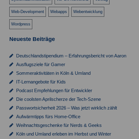
s
n
Web-Development
Webapps
Webentwicklung
i
Wordpress
c
h
Neueste Beiträge
t
e
Deutschlandstipendium – Erfahrungsbericht von Aaron
Ausflugsziele für Gamer
n
Sommeraktivitäten in Köln & Umland
,
IT-Lernangebote für Kids
N
Podcast Empfehlungen für Entwickler
a
Die coolsten Aprilscherze der Tech-Szene
v
Passwortsicherheit 2026 – Was jetzt wirklich zählt
Aufwärmtipps fürs Home-Office
i
Weihnachtsgeschenke für Nerds & Geeks
g
Köln und Umland erleben im Herbst und Winter