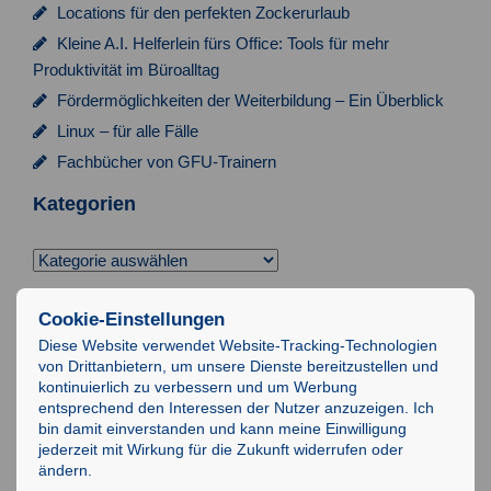
a
Locations für den perfekten Zockerurlaub
t
Kleine A.I. Helferlein fürs Office: Tools für mehr
i
Produktivität im Büroalltag
Fördermöglichkeiten der Weiterbildung – Ein Überblick
o
Linux – für alle Fälle
n
Fachbücher von GFU-Trainern
Kategorien
Kategorien
Suchen
Cookie-Einstellungen
nach:
Diese Website verwendet Website-Tracking-Technologien
von Drittanbietern, um unsere Dienste bereitzustellen und
Impressum
kontinuierlich zu verbessern und um Werbung
entsprechend den Interessen der Nutzer anzuzeigen. Ich
Datenschutz
bin damit einverstanden und kann meine Einwilligung
AGB
jederzeit mit Wirkung für die Zukunft widerrufen oder
ändern.
IT-Schulungen